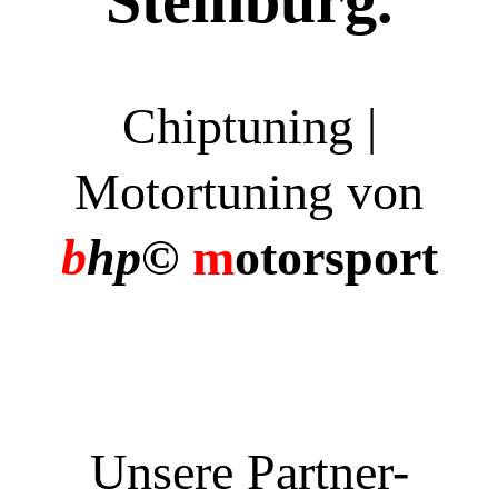
Steinburg.
Chiptuning |
Motortuning von
b
hp©
m
otorsport
Unsere Partner-