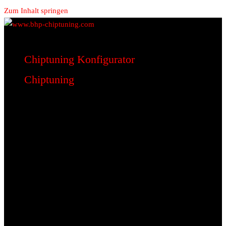
Zum Inhalt springen
www.bhp-chiptuning.com
BHP Motorsport
Chiptuning Konfigurator
Chiptuning